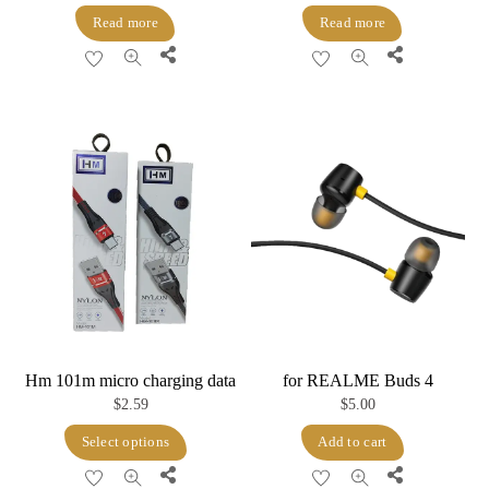
Read more
Read more
Share
Share
Hm 101m micro charging data
for REALME Buds 4
$
2.59
$
5.00
This
Select options
Add to cart
product
Share
Share