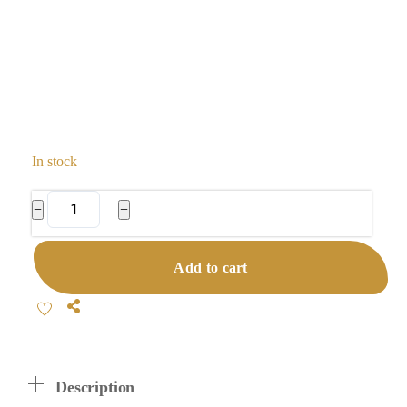
In stock
Blue
−
+
Spectrum
Stereo
Add to cart
Headphone
M8
Share
Quantity
Description