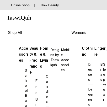
Skip
Online Shop
|
Glow Beauty
to
Menu
content
TaswiQuh
Shop All
Women’s
Acce
Beau
Hom
Clothi
Linger
Desig
Mobil
ssori
ty &
e &
ng
ie
ns by
e
es
Frag
Livin
Tasw
Acce
Dr
B
S
iquh
ssori
ranc
g
es
r
le
es
S
e
se
a
e
c
C
s
s
p
F
h
a
w
o
r
n
Le
e
ol
dl
a
ggi
a
B
e
g
ng
r
a
s
s
r
g